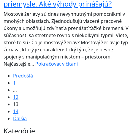
priemysle. Aké výhody prinášajú?
žeriavu
o
Mostové žeriavy sú dnes nevyhnutnými pomocníkmi v
90°
mnohých oblastiach. Zjednodušujú viaceré pracovné
úkony a umožňujú zdvíhať a prenášať ťažké bremená. V
súčasnosti sa stretnete rovno s niekoľkými typmi. Viete,
ktoré to sú? Čo je mostový žeriav? Mostový žeriav je typ
žeriava, ktorý je charakteristický tým, že je pevne
spojený s manipulačným miestom – priestorom.
Aplikácie
Najčastejšie…
Pokračovať v čítaní
mostových
Predošlá
žeriavov
1
ABUS
…
v
12
priemysle.
13
Aké
14
výhody
Ďalšia
prinášajú?
Kategórie