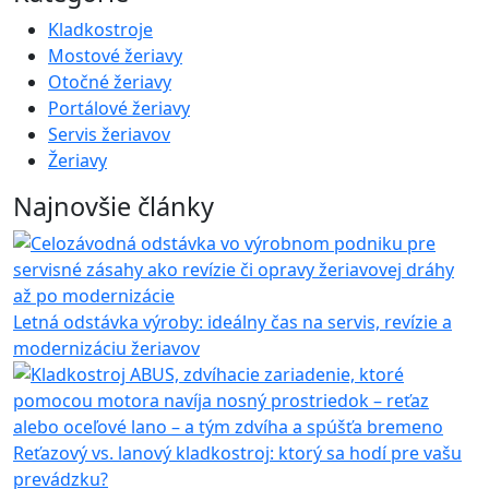
Kladkostroje
Mostové žeriavy
Otočné žeriavy
Portálové žeriavy
Servis žeriavov
Žeriavy
Najnovšie články
Letná odstávka výroby: ideálny čas na servis, revízie a
modernizáciu žeriavov
Reťazový vs. lanový kladkostroj: ktorý sa hodí pre vašu
prevádzku?