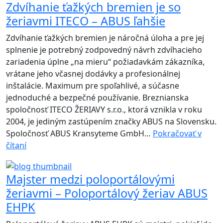
Zdvíhanie ťažkých bremien je so
žeriav
žeriavmi ITECO – ABUS ľahšie
Zdvíhanie ťažkých bremien je náročná úloha a pre jej
splnenie je potrebný zodpovedný návrh zdvíhacieho
zariadenia úplne „na mieru“ požiadavkám zákazníka,
vrátane jeho včasnej dodávky a profesionálnej
inštalácie. Maximum pre spoľahlivé, a súčasne
jednoduché a bezpečné používanie. Breznianska
spoločnosť ITECO ŽERIAVY s.r.o., ktorá vznikla v roku
2004, je jediným zastúpením značky ABUS na Slovensku.
Spoločnosť ABUS Kransyteme GmbH…
Pokračovať v
Zdvíhanie
čítaní
ťažkých
bremien
Majster medzi poloportálovými
je
žeriavmi – Poloportálový žeriav ABUS
so
EHPK
žeriavmi
ITECO