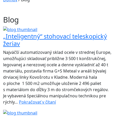
Blog
„Inteligentný“ stohovací teleskopický
žeriav
Najväčší automatizovaný sklad ocele v strednej Europe,
umožňujúci skladovať približne 3 500 t konštrukčnej,
legovanej a nerezovej ocele a denne vyskladniť až 40 t
materiálu, postavila firma G+S Meteal v areáli bývalej
drviacej linky Kovošrotu v Kladne. Moderná hala
o ploche 1 500 m2 umožňuje uloženie 2 496 paliet
s materiálom do dĺžky 3 m do stromčekových regálov.
Je vybavená špeciálnou manipulačnou technikou pre
„Inteligentný“
rýchly…
Pokračovať v čítaní
stohovací
teleskopický