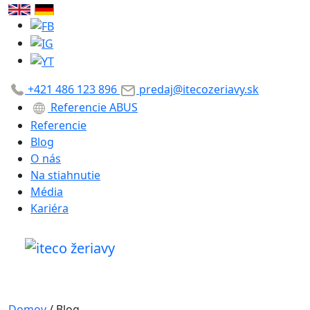
+421 486 123 896
predaj@itecozeriavy.sk
Referencie ABUS
Referencie
Blog
O nás
Na stiahnutie
Média
Kariéra
Domov
/
Blog