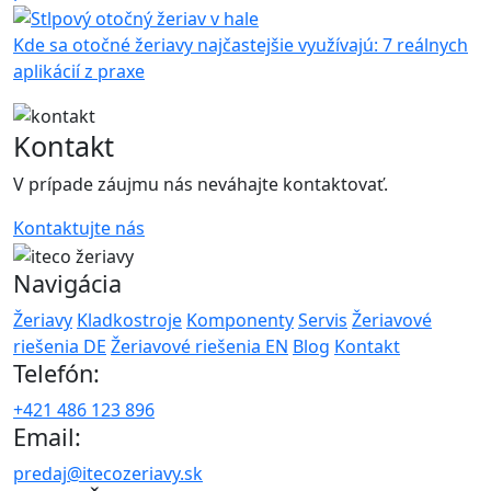
Kde sa otočné žeriavy najčastejšie využívajú: 7 reálnych
aplikácií z praxe
Kontakt
V prípade záujmu nás neváhajte kontaktovať.
Kontaktujte nás
Navigácia
Žeriavy
Kladkostroje
Komponenty
Servis
Žeriavové
riešenia DE
Žeriavové riešenia EN
Blog
Kontakt
Telefón:
+421 486 123 896
Email:
predaj@itecozeriavy.sk