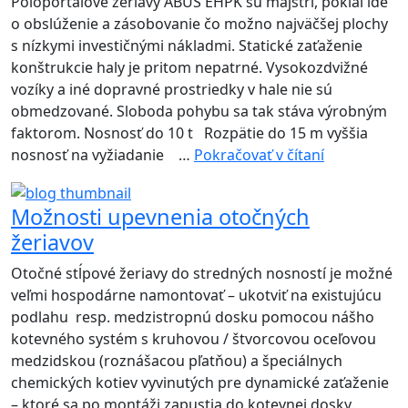
Poloportálové žeriavy ABUS EHPK sú majstri, pokiaľ ide
–
o obslúženie a zásobovanie čo možno najväčšej plochy
ABUS
s nízkymi investičnými nákladmi. Statické zaťaženie
ľahšie
konštrukcie haly je pritom nepatrné. Vysokozdvižné
vozíky a iné dopravné prostriedky v hale nie sú
obmedzované. Sloboda pohybu sa tak stáva výrobným
faktorom. Nosnosť do 10 t Rozpätie do 15 m vyššia
Majster
nosnosť na vyžiadanie …
Pokračovať v čítaní
medzi
poloportálo
Možnosti upevnenia otočných
žeriavmi
žeriavov
–
Poloportálo
Otočné stĺpové žeriavy do stredných nosností je možné
žeriav
veľmi hospodárne namontovať – ukotviť na existujúcu
ABUS
podlahu resp. medzistropnú dosku pomocou nášho
EHPK
kotevného systém s kruhovou / štvorcovou oceľovou
medzidskou (roznášacou pľatňou) a špeciálnych
chemických kotiev vyvinutých pre dynamické zaťaženie
– ktoré sa po montáži zapustia do kotevnej dosky.