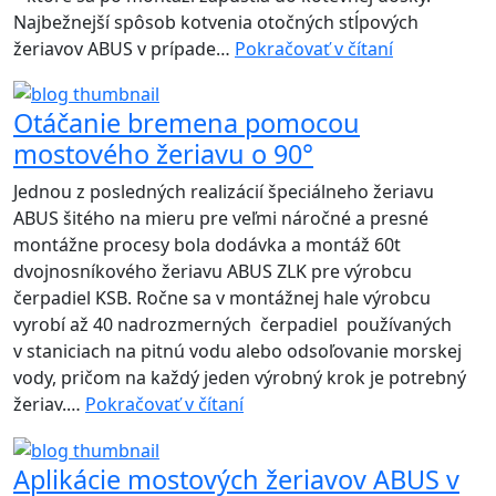
Najbežnejší spôsob kotvenia otočných stĺpových
Možnosti
žeriavov ABUS v prípade…
Pokračovať v čítaní
upevnenia
otočných
Otáčanie bremena pomocou
žeriavov
mostového žeriavu o 90°
Jednou z posledných realizácií špeciálneho žeriavu
ABUS šitého na mieru pre veľmi náročné a presné
montážne procesy bola dodávka a montáž 60t
dvojnosníkového žeriavu ABUS ZLK pre výrobcu
čerpadiel KSB. Ročne sa v montážnej hale výrobcu
vyrobí až 40 nadrozmerných čerpadiel používaných
v staniciach na pitnú vodu alebo odsoľovanie morskej
vody, pričom na každý jeden výrobný krok je potrebný
Otáčanie
žeriav.…
Pokračovať v čítaní
bremena
pomocou
Aplikácie mostových žeriavov ABUS v
mostového