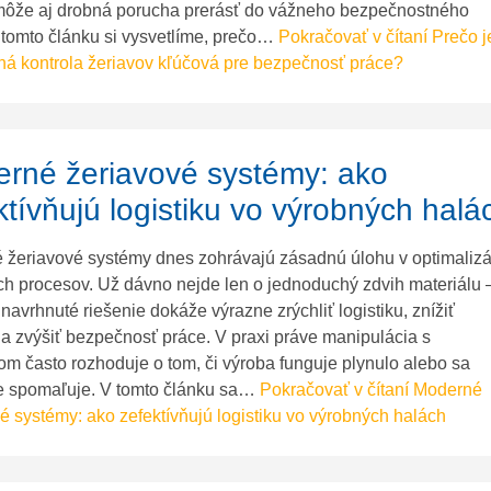
môže aj drobná porucha prerásť do vážneho bezpečnostného
V tomto článku si vysvetlíme, prečo…
Pokračovať v čítaní
Prečo j
ná kontrola žeriavov kľúčová pre bezpečnosť práce?
rné žeriavové systémy: ako
ktívňujú logistiku vo výrobných halá
žeriavové systémy dnes zohrávajú zásadnú úlohu v optimalizá
h procesov. Už dávno nejde len o jednoduchý zdvih materiálu 
navrhnuté riešenie dokáže výrazne zrýchliť logistiku, znížiť
 a zvýšiť bezpečnosť práce. V praxi práve manipulácia s
om často rozhoduje o tom, či výroba funguje plynulo alebo sa
e spomaľuje. V tomto článku sa…
Pokračovať v čítaní
Moderné
é systémy: ako zefektívňujú logistiku vo výrobných halách