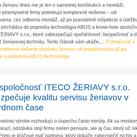
žeriavu dnes nie je len o samotnej konštrukcii a montáži.
priemyselné firmy potrebujú komplexné riešenie – od
vania, cez odbornú montáž, až po pravidelné inšpekcie a údržb
u prichádza do popredia technológia ABUS a know-how spoločn
RIAVY s.r.o., ktoré zabezpečujú spoľahlivosť, bezpečnosť a d
ť žeriavovej techniky. Tento článok vám ukáže,…
Pokračovať v
mplexné riešenie dodávky žeriavu: od projektovania až po
ie s podporou ABUS technológie
spoločnosť ITECO ŽERIAVY s.r.o.
zpečuje kvalitu servisu žeriavov v
rdnom čase
selnej výrobe rozhodujú o úspechu často minúty. Ak sa mostov
okazí, odstávka stojí firmu nielen peniaze, ale aj čas, ktorý už ni
 Preto je kľúčové mať partnera, ktorý dokáže zabezpečiť rýchly a