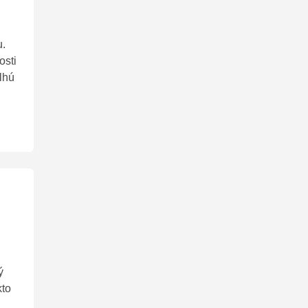
u.
osti
lhú
ý
kto