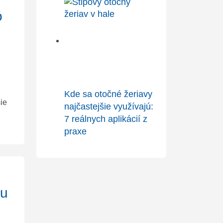
o
Kde sa otočné žeriavy
ie
najčastejšie využívajú:
7 reálnych aplikácií z
praxe
d
ou