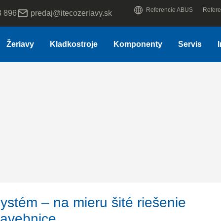
Referencie ABUS
Refere
3 896
predaj@itecozeriavy.sk
Žeriavy
Kladkostroje
Komponenty
Servis
ystém – na mieru šité riešenie
tavebnice.