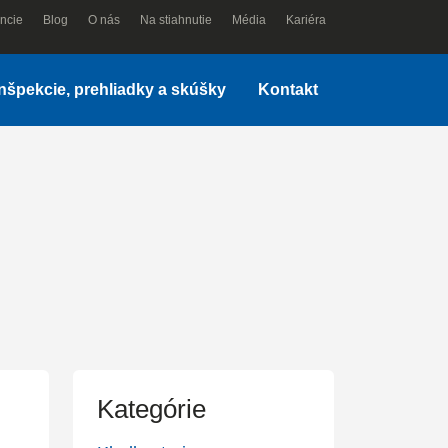
ncie
Blog
O nás
Na stiahnutie
Média
Kariéra
Inšpekcie, prehliadky a skúšky
Kontakt
Kategórie