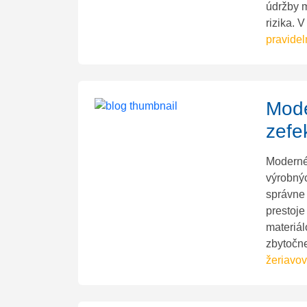
údržby 
rizika. 
pravidel
Mode
zefe
Moderné 
výrobnýc
správne 
prestoje
materiál
zbytočn
žeriavov