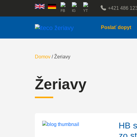
+421 486 12
Poslať dopyt
Domov
/
Žeriavy
Žeriavy
HB s
zo s