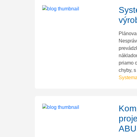
Syst
výro
Plánovan
Nespráv
prevádz
náklado
priamo o
chyby, s
Systemat
Komp
proj
ABUS