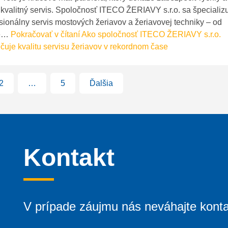
kvalitný servis. Spoločnosť ITECO ŽERIAVY s.r.o. sa špecializ
sionálny servis mostových žeriavov a žeriavovej techniky – od
že…
Pokračovať v čítaní
Ako spoločnosť ITECO ŽERIAVY s.r.o.
uje kvalitu servisu žeriavov v rekordnom čase
2
…
5
Ďalšia
Kontakt
V prípade záujmu nás neváhajte konta