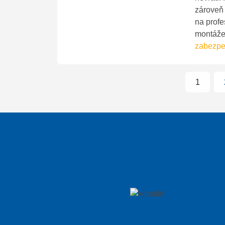
zároveň 
na profe
montá
zabezpeč
1