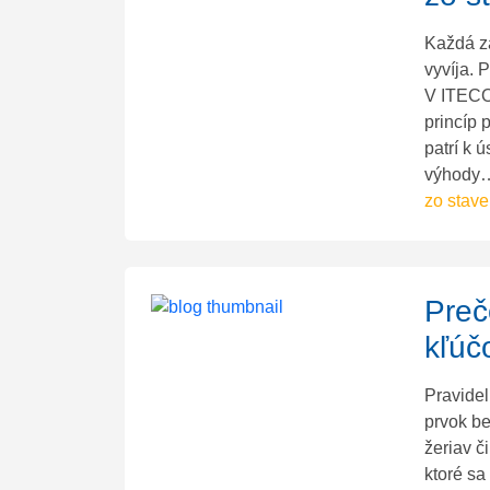
Každá zá
vyvíja. 
V ITECO 
princíp
patrí k 
výhod
zo stave
Preč
kľúč
Pravidel
prvok be
žeriav 
ktoré sa