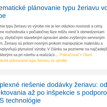
ematické plánovanie typu žeriavu v
be
ie typu žeriavu vo výrobe nie je len otázkou nosnosti a ceny.
ne rozhodnutia v počiatočnej fáze môžu viesť k obmedzeniam
ky, zbytočným stavebným úpravám alebo zvýšeným servisným
m. Žeriavy sú pritom nosným prvkom manipulácie materiálu a
vplyvňujú plynulosť výroby. V článku sa pozrieme na najčastejš
 ktorými sa pri návrhu a realizácii…
Pokračovať v čítaní
ické plánovanie typu žeriavu vo výrobe
lexné riešenie dodávky žeriavu: o
ektovania až po inšpekcie s podpor
 technológie