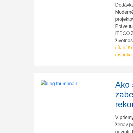
Dodávka 
Moderné 
projekto
Práve t
ITECO ŽE
životnos
čítaní
Ko
inšpekc
Ako 
zabe
reko
V priemy
žeriav p
nevráti.