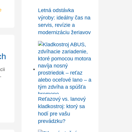
e
Letná odstávka
výroby: ideálny čas na
servis, revízie a
modernizáciu žeriavov
ch
cii
–
Reťazový vs. lanový
kladkostroj: ktorý sa
hodí pre vašu
prevádzku?