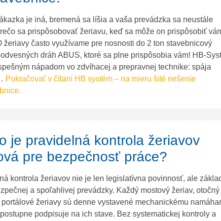
kazka je iná, bremená sa líšia a vaša prevádzka sa neustále
Prečo sa prispôsobovať žeriavu, keď sa môže on prispôsobiť vá
žeriavy často využívame pre nosnosti do 2 ton stavebnicový
 podvesných dráh ABUS, ktoré sa plne prispôsobia vám! HB-Sy
úspešným nápadom vo zdvíhacej a prepravnej technike: spája
y…
Pokračovať v čítaní
HB systém – na mieru šité riešenie
bnice.
o je pravidelná kontrola žeriavov
ová pre bezpečnosť práce?
ná kontrola žeriavov nie je len legislatívna povinnosť, ale zákl
zpečnej a spoľahlivej prevádzky. Každý mostový žeriav, otočný
či portálové žeriavy sú denne vystavené mechanickému namáhan
 postupne podpisuje na ich stave. Bez systematickej kontroly a