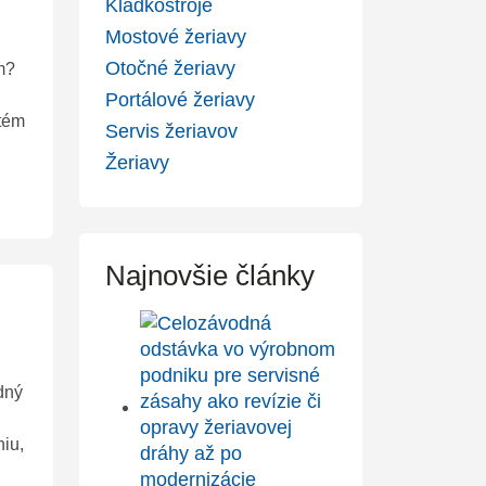
Kladkostroje
Mostové žeriavy
Otočné žeriavy
m?
Portálové žeriavy
stém
Servis žeriavov
Žeriavy
Najnovšie články
adný
iu,