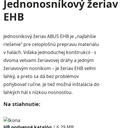
Jednonosníkový žeriav
EHB
Jednosníkový žeriav ABUS EHB je „najľahšie
riešenie“ pre celoplošnú prepravu materiálu
v halách. Vďaka jednoduchej konštrukcii - s
dvoma vetvami žeriavovej dráhy a jedným
žeriavovým nosníkom – je žeriav EHB veľmi
ľahký, a preto sa dá bez problémov
pohybovať ručne. Je tiež možná inštalácia do
ľahkých hál s nízkou nosnosťou.
Na stiahnutie:
HB podvesné katalóg
| 6.29 MB