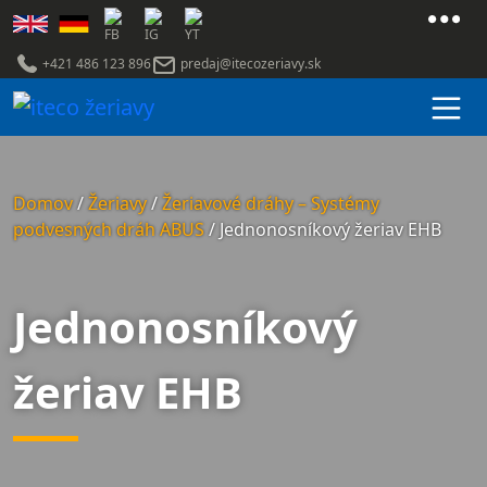
+421 486 123 896
predaj@itecozeriavy.sk
Referencie ABUS
Referencie
Blog
O nás
Domov
/
Žeriavy
/
Žeriavové dráhy – Systémy
Na stiahnutie
podvesných dráh ABUS
/
Jednonosníkový žeriav EHB
Média
Kariéra
Jednonosníkový
žeriav EHB