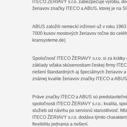
ITECO ŽERIAVY s.r.o. zabezpečuje výrobu, dod
žeriavov značky ITECO a ABUS, ktorej je na S
ABUS založili nemeckí inžinieri už v roku 1963
7000 kusov mostových žeriavov ročne do celéh
kransysteme.de)
Spoločnosť ITECO ŽERIAVY s.r.o. si za krátky
základy vďaka skúsenostiam českej firmy ITECO
riešení štandardných aj špeciálnych žeriavov a
známej kvalite žeriavov značky ITECO a ABUS
Práve značky ITECO a ABUS sú predstaviteľmi
spoločnosti ITECO ŽERIAVY s.r.o.: kvalita, sp
služieb od návrhu po servisnú starostlivosť. M
ITECO ŽERIAVY s.r.o. dodáva týmto charakter
flexibilitu jednania a riešení.