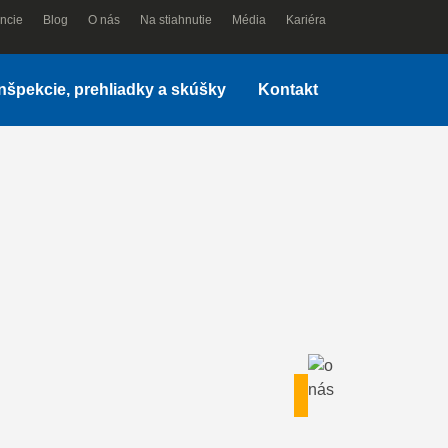
ncie
Blog
O nás
Na stiahnutie
Média
Kariéra
Inšpekcie, prehliadky a skúšky
Kontakt