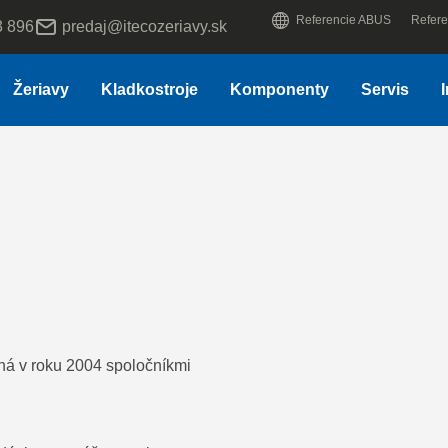
Referencie ABUS
Refere
3 896
predaj@itecozeriavy.sk
Žeriavy
Kladkostroje
Komponenty
Servis
ná v roku 2004 spoločníkmi