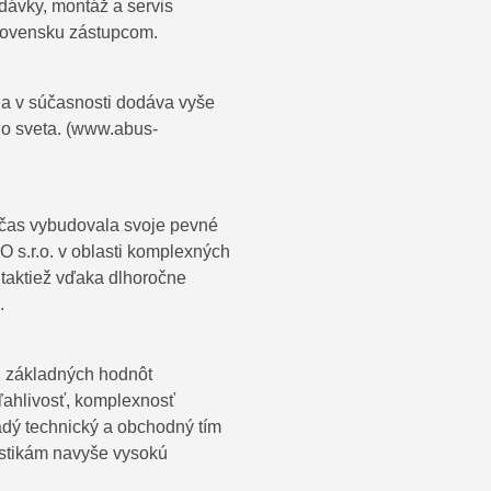
ávky, montáž a servis
lovensku zástupcom.
 a v súčasnosti dodáva vyše
o sveta. (www.abus-
 čas vybudovala svoje pevné
 s.r.o. v oblasti komplexných
 taktiež vďaka dlhoročne
.
 základných hodnôt
oľahlivosť, komplexnosť
ladý technický a obchodný tím
istikám navyše vysokú