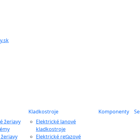
y.sk
Kladkostroje
Komponenty
Se
 žeriavy
Elektrické lanové
témy
kladkostroje
žeriavy
Elektrické reťazové