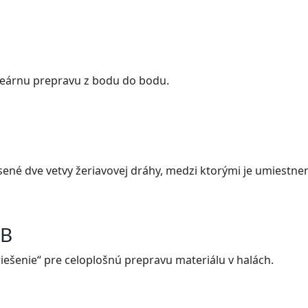
lineárnu prepravu z bodu do bodu.
esené dve vetvy žeriavovej dráhy, medzi ktorými je umiestne
HB
riešenie“ pre celoplošnú prepravu materiálu v halách.