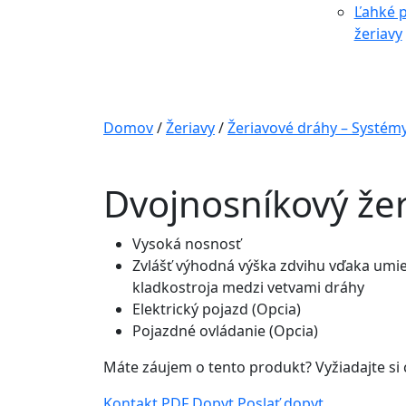
Ľahké p
žeriavy
Domov
/
Žeriavy
/
Žeriavové dráhy – Systé
Dvojnosníkový že
Vysoká nosnosť
Zvlášť výhodná výška zdvihu vďaka umi
kladkostroja medzi vetvami dráhy
Elektrický pojazd (Opcia)
Pojazdné ovládanie (Opcia)
Máte záujem o tento produkt? Vyžiadajte si
Kontakt
PDF Dopyt
Poslať dopyt