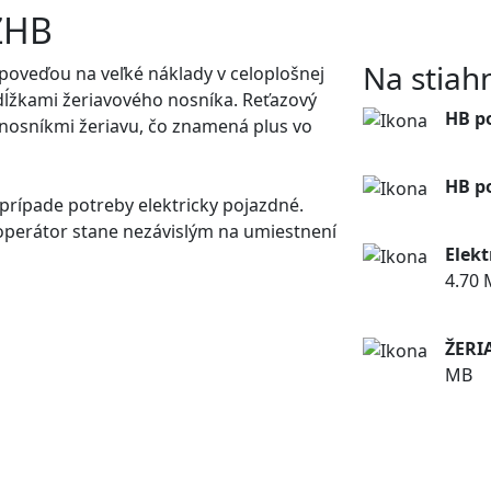
 ZHB
Na stiahn
poveďou na veľké náklady v celoplošnej
dĺžkami žeriavového nosníka. Reťazový
HB p
 nosníkmi žeriavu, čo znamená plus vo
St
HB p
v prípade potreby elektricky pojazdné.
St
perátor stane nezávislým na umiestnení
Elekt
4.70
St
ŽERI
MB
St