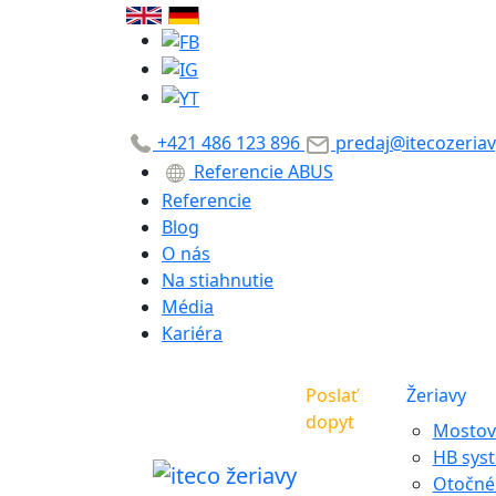
+421 486 123 896
predaj@itecozeriav
Referencie ABUS
Referencie
Blog
O nás
Na stiahnutie
Média
Kariéra
Poslať
Žeriavy
dopyt
Mostové
HB sys
Otočné 