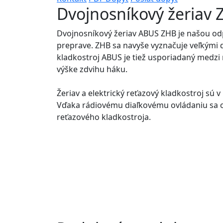
Dvojnosníkový žeriav
Dvojnosníkový žeriav ABUS ZHB je našou od
preprave. ZHB sa navyše vyznačuje veľkými 
kladkostroj ABUS je tiež usporiadaný medzi
výške zdvihu háku.
Žeriav a elektrický reťazový kladkostroj sú 
Vďaka rádiovému diaľkovému ovládaniu sa o
reťazového kladkostroja.