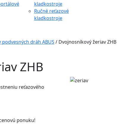
ortálové
kladkostroje
Ručné reťazové
kladkostroje
my podvesných dráh ABUS
/
Dvojnosníkový žeriav ZHB
riav ZHB
estneniu reťazového
 cenovú ponuku!