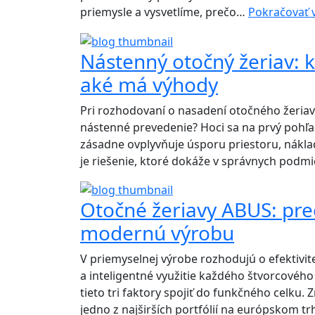
priemysle a vysvetlíme, prečo…
Pokračovať v
Nástenný otočný žeriav: k
aké má výhody
Pri rozhodovaní o nasadení otočného žeriavu
nástenné prevedenie? Hoci sa na prvý pohľad
zásadne ovplyvňuje úsporu priestoru, náklady
je riešenie, ktoré dokáže v správnych pod
Otočné žeriavy ABUS: preč
modernú výrobu
V priemyselnej výrobe rozhodujú o efektivit
a inteligentné využitie každého štvorcového
tieto tri faktory spojiť do funkčného celk
jedno z najširších portfólií na európskom 