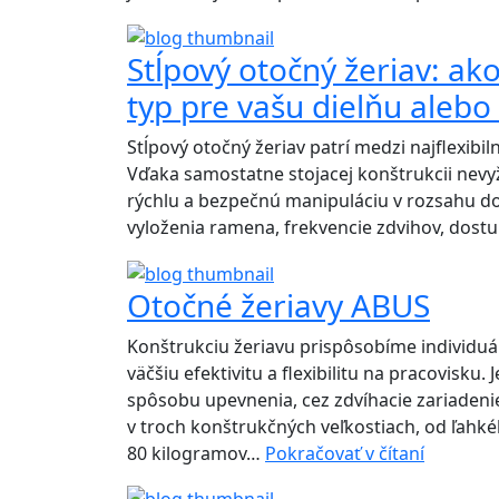
Stĺpový otočný žeriav: ak
typ pre vašu dielňu alebo
Stĺpový otočný žeriav patrí medzi najflexib
Vďaka samostatne stojacej konštrukcii nevyž
rýchlu a bezpečnú manipuláciu v rozsahu do 
vyloženia ramena, frekvencie zdvihov, dost
Otočné žeriavy ABUS
Konštrukciu žeriavu prispôsobíme individ
väčšiu efektivitu a flexibilitu na pracovisk
spôsobu upevnenia, cez zdvíhacie zariadeni
v troch konštrukčných veľkostiach, od ľahk
Otočné
80 kilogramov…
Pokračovať v čítaní
žeriavy