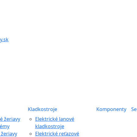
y.sk
Kladkostroje
Komponenty
Se
 žeriavy
Elektrické lanové
témy
kladkostroje
žeriavy
Elektrické reťazové