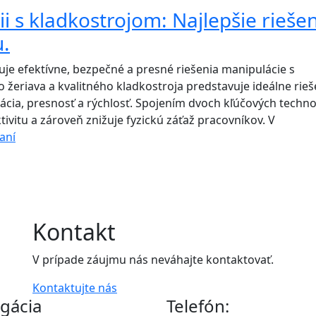
vašu
i s kladkostrojom: Najlepšie rieše
dielňu
u.
alebo
halu
je efektívne, bezpečné a presné riešenia manipulácie s
eriava a kvalitného kladkostroja predstavuje ideálne rieš
ácia, presnosť a rýchlosť. Spojením dvoch kľúčových techno
ivitu a zároveň znižuje fyzickú záťaž pracovníkov. V
Stĺpový
aní
žeriav
v
kombinácii
s
kladkostrojom:
Kontakt
Najlepšie
riešenia
V prípade záujmu nás neváhajte kontaktovať.
pre
Kontaktujte nás
efektívnu
gácia
Telefón:
manipuláciu.