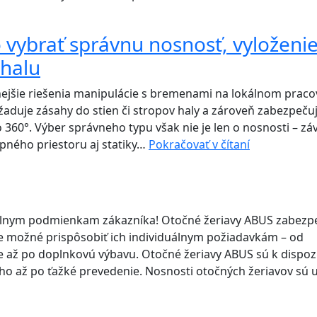
žeriavy
má
ABUS:
výhody
o vybrať správnu nosnosť, vyloženie
prečo
 halu
sú
flexibilný
ilnejšie riešenia manipulácie s bremenami na lokálnom praco
riešením
aduje zásahy do stien či stropov haly a zároveň zabezpeču
pre
360°. Výber správneho typu však nie je len o nosnosti – záv
modernú
Stĺpový
upného priestoru aj statiky…
Pokračovať v čítaní
výrobu
otočný
žeriav:
ako
vybrať
uálnym podmienkam zákazníka! Otočné žeriavy ABUS zabezp
správnu
u. Je možné prispôsobiť ich individuálnym požiadavkám – od
nosnosť,
e až po doplnkovú výbavu. Otočné žeriavy ABUS sú k dispozí
vyloženie
ého až po ťažké prevedenie. Nosnosti otočných žeriavov sú 
a
typ
pre