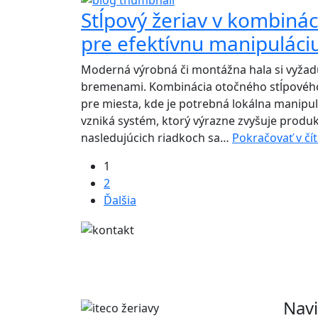
ABUS
Stĺpový žeriav v kombináci
pre efektívnu manipuláci
Moderná výrobná či montážna hala si vyžadu
bremenami. Kombinácia otočného stĺpového ž
pre miesta, kde je potrebná lokálna manipul
vzniká systém, ktorý výrazne zvyšuje produkt
nasledujúcich riadkoch sa…
Pokračovať v čít
1
2
Ďalšia
Navi