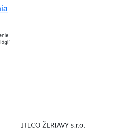
nia
enie
lógií
ITECO ŽERIAVY s.r.o.