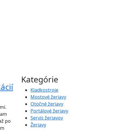
Kategórie
ácií
Kladkostroje
Mostové žeriavy
Otočné žeriavy
mi.
Portálové žeriavy
kam
Servis žeriavov
až po
Žeriavy
om