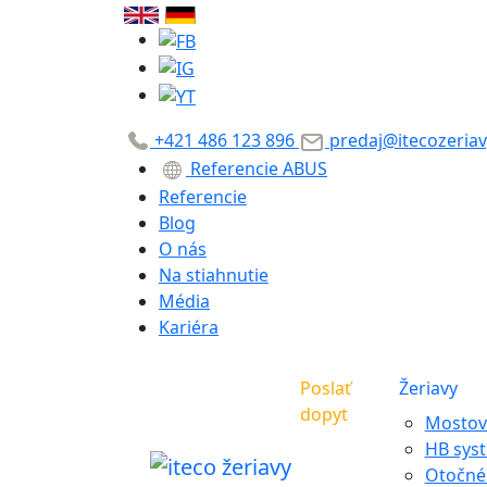
+421 486 123 896
predaj@itecozeriav
Referencie ABUS
Referencie
Blog
O nás
Na stiahnutie
Média
Kariéra
Poslať
Žeriavy
dopyt
Mostové
HB sys
Otočné 