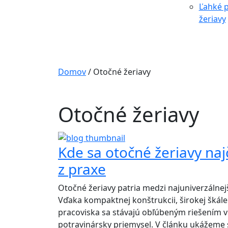
Ľahké p
žeriavy
Domov
/
Otočné žeriavy
Otočné žeriavy
Kde sa otočné žeriavy najč
z praxe
Otočné žeriavy patria medzi najuniverzálnej
Vďaka kompaktnej konštrukcii, širokej šká
pracoviska sa stávajú obľúbeným riešením v 
potravinársky priemysel. V článku ukážeme 