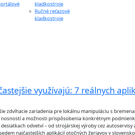
ortálové
kladkostroje
Ručné reťazové
kladkostroje
astejšie využívajú: 7 reálnych aplik
šie zdvíhacie zariadenia pre lokálnu manipuláciu s bremena
le nosností a možnosti prispôsobenia konkrétnym podmien
desiatkach odvetví – od strojárskej výroby cez autoservisy 
sedem najčastejších aplikácií otočných žeriavov v slovensk