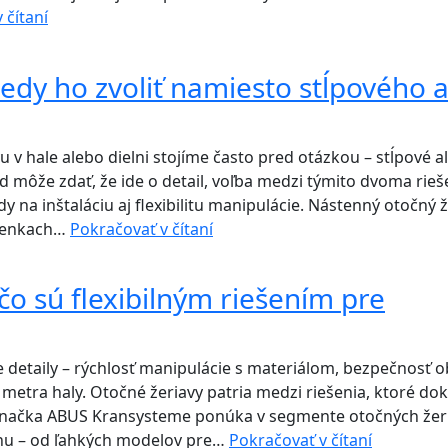
Kde
 čítaní
sa
otočné
edy ho zvoliť namiesto stĺpového 
žeriavy
najčastejšie
využívajú:
 v hale alebo dielni stojíme často pred otázkou – stĺpové a
7
 môže zdať, že ide o detail, voľba medzi týmito dvoma rie
reálnych
 na inštaláciu aj flexibilitu manipulácie. Nástenný otočný ž
aplikácií
Nástenný
mienkach…
Pokračovať v čítaní
z
otočný
praxe
žeriav:
o sú flexibilným riešením pre
kedy
ho
zvoliť
e detaily – rýchlosť manipulácie s materiálom, bezpečnosť 
namiesto
 metra haly. Otočné žeriavy patria medzi riešenia, ktoré do
stĺpového
u. Značka ABUS Kransysteme ponúka v segmente otočných žer
a
Otočné
trhu – od ľahkých modelov pre…
Pokračovať v čítaní
aké