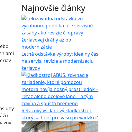
Najnovšie články
a
lebo
šeniami
Letná odstávka výroby: ideálny čas
eriav
na servis, revízie a modernizáciu
žeriavov
obsluhy
Reťazový vs. lanový kladkostroj:
kážu
ktorý sa hodí pre vašu prevádzku?
iavov