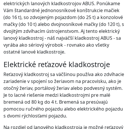
elektrických lanových kladkostrojov ABUS. Ponúkame
Vám štandardné jednonosníkové konštrukcie mačiek
(do 16 t), so zdvojeným pojazdom (do 25 t) a konzolové
mačky (do 10 t) alebo dvojnosníkové mačky (do 120 t), s
dvojitým zdvíhacím ústrojenstvom. Aj tento elektrický
lanový kladkostroj - náš najväčší kladkostroj ABUS - sa
vyrába ako sériový výrobok - rovnako ako všetky
ostatné lanové kladkostroje.
Elektrické reťazové kladkostroje
Reťazový kladkostroj sa väčšinou používa ako zdvíhacie
zariadenie v spojení so žeriavom na pracovisku, ako je
otočný žeriav, portálový žeriav alebo podvesný systém.
Je to lacné riešenie medzi kladkostrojmi pre malé
bremená od 80 kg do 4 t. Bremená sa presúvajú
pomocou ručného pojazdu alebo elektrického pojazdu
s dvomi rýchlosťami pojazdu.
Na rozdiel od lanového kladkostroja je možné reťazový