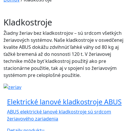
Kladkostroje
Žiadny žeriav bez kladkostrojov – sú srdcom všetkých
žeriavových systémov. Naše kladkostroje v osvedčenej
kvalite ABUS dokážu zdvihnúť ľahké váhy od 80 kg aj
ťažké bremená až do nosnosti 120 t. V žeriavovej
technike môže byť kladkostroj použitý ako pre
stacionárne použitie, tak aj v spojení so žeriavovým
systémom pre celoplošné použitie.
Elektrické lanové kladkostroje ABUS
ABUS elektrické lanové kladkostroje sú srdcom
žeriavového zariadenia
Detaily produktu