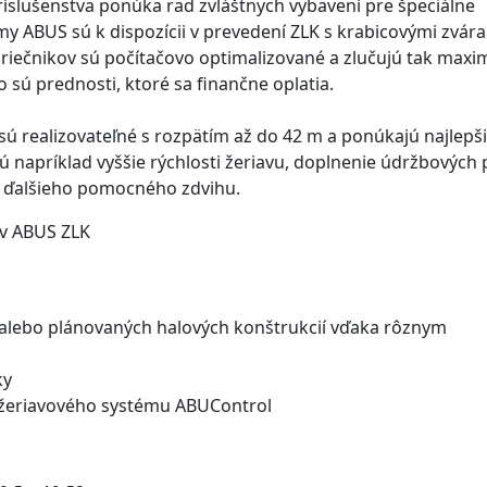
slušenstva ponúka rad zvláštnych vybavení pre špeciálne
my ABUS sú k dispozícii v prevedení ZLK s krabicovými zvár
priečnikov sú počítačovo optimalizované a zlučujú tak maxi
sú prednosti, ktoré sa finančne oplatia.
ú realizovateľné s rozpätím až do 42 m a ponúkajú najlepš
napríklad vyššie rýchlosti žeriavu, doplnenie údržbových 
e ďalšieho pomocného zdvihu.
v ABUS ZLK
 alebo plánovaných halových konštrukcií vďaka rôznym
ky
í žeriavového systému ABUControl