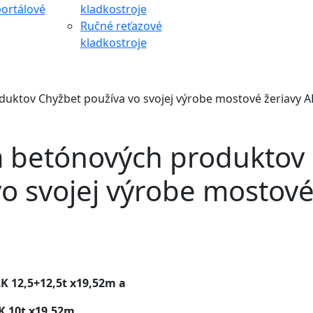
ortálové
kladkostroje
Ručné reťazové
kladkostroje
duktov Chyžbet používa vo svojej výrobe mostové žeriavy 
a betónových produktov
o svojej výrobe mostov
K 12,5+12,5t x19,52m a
K 10t x19,52m