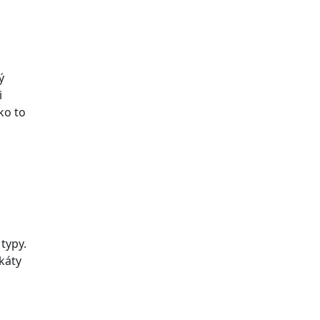
ý
i
ko to
typy.
káty