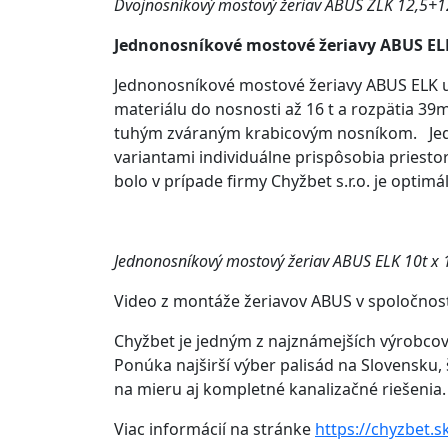
Dvojnosníkový mostový žeriav ABUS ZLK 12,5+1
Jednonosníkové mostové žeriavy ABUS EL
Jednonosníkové mostové žeriavy ABUS ELK um
materiálu do nosnosti až 16 t a rozpätia 3
tuhým zváraným krabicovým nosníkom. Jed
variantami individuálne prispôsobia priest
bolo v prípade firmy Chyžbet s.r.o. je optim
Jednonosníkový mostový žeriav ABUS ELK 10t x
Video z montáže žeriavov ABUS v spoločnosti 
Chyžbet je jedným z najznámejších výrobcov
Ponúka najširší výber palisád na Slovensku, 
na mieru aj kompletné kanalizačné riešenia.
Viac informácií na stránke
https://chyzbet.s