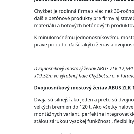
Chyžbet je rodinná firma s viac než 30-ročn
ďalšie betónové produkty pre firmy aj stave
materiálu a hotových betónových produktov
K minuloročnému jednonosníkovému mostové
práve pribudol ďalší takýto žeriav a dvojno
Dvojnosníkový mostový žeriav ABUS ZLK 12,5+1
x19,52m vo výrobnej hale Chyžbet s.r.o. v Turan
Dvojnosníkový mostový žeriav ABUS
ZLK 
Dvaja sú silnejší ako jeden a preto sú dvo
velkých bremien do 120 t. Ako všetky halové
montážnych variant, perfektne integrovať do
stálou zárukou vysokej funkčnosti, flexibilit