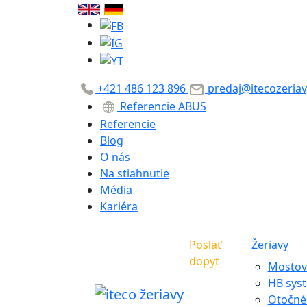
+421 486 123 896
predaj@itecozeriav
Referencie ABUS
Referencie
Blog
O nás
Na stiahnutie
Média
Kariéra
Poslať
Žeriavy
dopyt
Mostové
HB sys
Otočné 