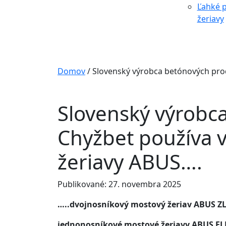
Ľahké p
žeriavy
Domov
/
Slovenský výrobca betónových pro
Slovenský výrobc
Chyžbet používa v
žeriavy ABUS….
Publikované: 27. novembra 2025
…..dvojnosníkový mostový žeriav ABUS
ZL
jednonosníkové mostové žeriavy ABUS EL