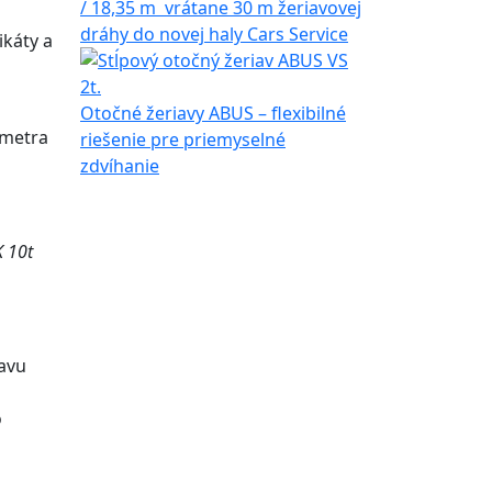
/ 18,35 m vrátane 30 m žeriavovej
dráhy do novej haly Cars Service
ikáty a
Otočné žeriavy ABUS – flexibilné
 metra
riešenie pre priemyselné
zdvíhanie
K 10t
ravu
o