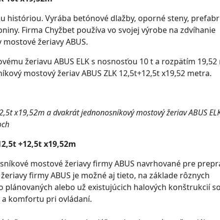
ou históriou. Vyrába betónové dlažby, oporné steny, prefabr
bniny. Firma Chyžbet používa vo svojej výrobe na zdvíhanie
 mostové žeriavy ABUS.
mu žeriavu ABUS ELK s nosnosťou 10 t a rozpätím 19,52
sníkový mostový žeriav ABUS ZLK 12,5t+12,5t x19,52 metra.
2,5t x19,52m a dvakrát jednonosníkový mostový žeriav ABUS EL
och
12,5t +12,5t x19,52m
jnosníkové mostové žeriavy firmy ABUS navrhované pre prep
 žeriavy firmy ABUS je možné aj tieto, na základe rôznych
 plánovaných alebo už existujúcich halových konštrukcií s
y a komfortu pri ovládaní.