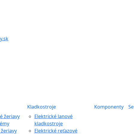
y.sk
Kladkostroje
Komponenty
Se
 žeriavy
Elektrické lanové
témy
kladkostroje
žeriavy
Elektrické reťazové