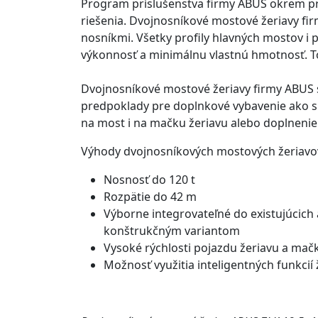
Program príslušenstva firmy ABUS okrem prí
riešenia. Dvojnosníkové mostové žeriavy fir
nosníkmi. Všetky profily hlavných mostov i 
výkonnosť a minimálnu vlastnú hmotnosť. To 
Dvojnosníkové mostové žeriavy firmy ABUS s
predpoklady pre doplnkové vybavenie ako sú 
na most i na mačku žeriavu alebo doplneni
Výhody dvojnosníkových mostových žeriavo
Nosnosť do 120 t
Rozpätie do 42 m
Výborne integrovateľné do existujúcich
konštrukčným variantom
Vysoké rýchlosti pojazdu žeriavu a mač
Možnosť využitia inteligentných funkci