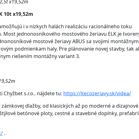
2,5t x19,52m
K 10t x19,52m
ožňujú i v nízkych halách realizáciu racionálneho toku
9m. Most jednonosníkového mostového žeriavu ELK je tvoren
nonosníkové mostové žeriavy ABUS sa svojimi montážnym
orovým podmienkam haly. Pre plánovanie novej stavby, tak a
álnym riešením montážny variant 3.
 19,52m
Chyžbet s.r.o.. nájdete tu:
https://itecozeriavy.sk/videa/
 zámkovej dlažby, od klasických až po moderné a dizajnové 
štýlové betónové ploty, cestné a stavebné doplnky, prefabri
k/
.