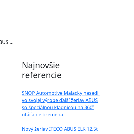
ABUS….
Najnovšie
referencie
é
SNOP Automotive Malacky nasadil
vo svojej výrobe ďalší žeriav ABUS
so špeciálnou kladnicou na 360⁰
otáčanie bremena
Nový žeriav ITECO ABUS ELK 12,5t