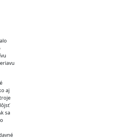
alo
o
ívu
eriavu
vé
ko aj
troje
ôjsť
Ak sa
ho
ídavné