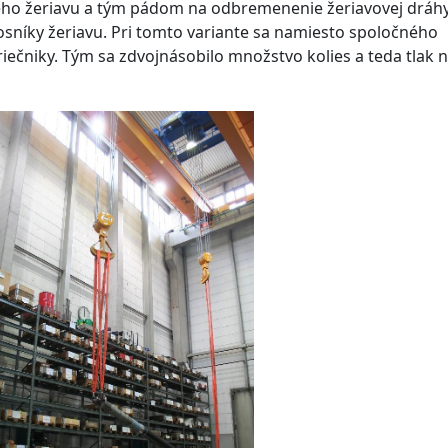
ého žeriavu a tým pádom na odbremenenie žeriavovej dráhy
osníky žeriavu. Pri tomto variante sa namiesto spoločného
iečniky. Tým sa zdvojnásobilo množstvo kolies a teda tlak 