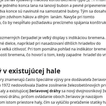
ie jedného konca lana na lanový bubon a pevné pripevnenie
idva konce sú navinuté na samostatné bubny. Tým sa dosah
ým zdvihom hákov a dlhým lanám. Navyše pri tomto
, čo by nespĺňalo požiadavku precízneho spájania konštru
zmerných čerpadiel je veľký display s indikáciou bremena.
dielce, napríklad pri nasadzovaní dlhších hriadeľov do
 veľká citlivosť. Pri tom pomáha pohľad na indikátor breme
osti bremena, čo hovorí o tom, kedy zapadne hriadeľ do v
 v existujúcej hale
úry znamenajú často špeciálne výzvy pre dodávateľa žeriavo
u 1972 nedovoľovala žiadne zosilnenie železobetónových pr
aly a existujúcej
žeriavovej dráhy
sa nový dvojnosnikový že
iavovú dráhu, pričom ovládanie oboch žeriavov je navzájom
m istom priestore haly, čím sa vylúčilo preťaženie statiky ha