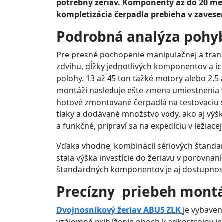
potrebný žeriav. Komponenty až do 20 met
kompletizácia čerpadla prebieha v zavese
Podrobná analýza pohyb
Pre presné pochopenie manipulačnej a tran
zdvihu, dĺžky jednotlivých komponentov a ic
polohy. 13 až 45 ton ťažké motory alebo 2,5 
montáži nasleduje ešte zmena umiestnenia v
hotové zmontované čerpadlá na testovaciu s
tlaky a dodávané množstvo vody, ako aj výšky
a funkčné, pripraví sa na expedíciu v ležiace
Vďaka vhodnej kombinácií sériových štanda
stala výška investície do žeriavu v porovnan
štandardných komponentov je aj dostupnos
Precízny priebeh mont
Dvojnosníkový žeriav ABUS ZLK
je vybave
vzájomné priblíženie oboch kladkostrojov je