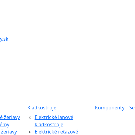
y.sk
Kladkostroje
Komponenty
Se
 žeriavy
Elektrické lanové
témy
kladkostroje
žeriavy
Elektrické reťazové