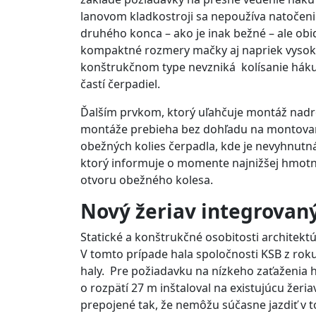
lanovom kladkostroji sa nepoužíva natočen
druhého konca – ako je inak bežné – ale ob
kompaktné rozmery mačky aj napriek vysok
konštrukčnom type nevzniká kolísanie háku
častí čerpadiel.
Ďalším prvkom, ktorý uľahčuje montáž nadro
montáže prebieha bez dohľadu na montované 
obežných kolies čerpadla, kde je nevyhnutná
ktorý informuje o momente najnižšej hmotn
otvoru obežného kolesa.
Nový žeriav integrovaný
Statické a konštrukčné osobitosti architekt
V tomto prípade hala spoločnosti KSB z rok
haly. Pre požiadavku na nízkeho zaťaženia h
o rozpätí 27 m inštaloval na existujúcu žer
prepojené tak, že nemôžu súčasne jazdiť v to