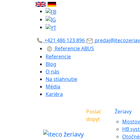
+421 486 123 896
predaj@itecozeriav
Referencie ABUS
Referencie
Blog
O nás
Na stiahnutie
Média
Kariéra
Poslať
Žeriavy
dopyt
Mostové
HB sys
Otočné 