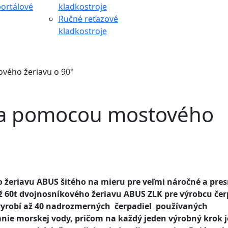
ortálové
kladkostroje
Ručné reťazové
kladkostroje
ého žeriavu o 90°
a pomocou mostového
ho žeriavu ABUS šitého na mieru pre veľmi náročné a pre
60t dvojnosníkového žeriavu ABUS ZLK pre výrobcu čer
vyrobí až 40 nadrozmerných čerpadiel používaných
anie morskej vody, pričom na každý jeden výrobný krok j