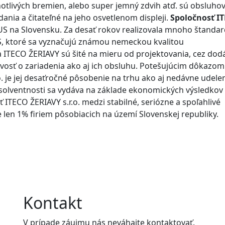
notlivých bremien, alebo super jemný zdvih atď. sú obsluho
nia a čitateľné na jeho osvetlenom displeji.
Spoločnosť I
S na Slovensku. Za desať rokov realizovala mnoho štanda
US, ktoré sa vyznačujú známou nemeckou kvalitou
a ITECO ŽERIAVY sú šité na mieru od projektovania, cez do
vosť o zariadenia ako aj ich obsluhu. Potešujúcim dôkazom
o. je jej desaťročné pôsobenie na trhu ako aj nedávne udele
t solventnosti sa vydáva na základe ekonomických výsledkov
ť ITECO ŽERIAVY s.r.o. medzi stabilné, seriózne a spoľahlivé
e len 1% firiem pôsobiacich na území Slovenskej republiky.
Kontakt
V prípade záujmu nás neváhajte kontaktovať.