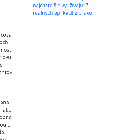
najčastejšie využívajú: 7
reálnych aplikácií z praxe
acoval
roch
žnosti
riavu
to
nentov
mena
i ako
sobne
mou o
Na
mto