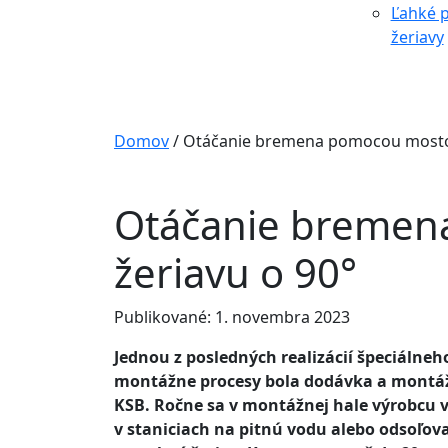
Ľahké p
žeriavy
Domov
/
Otáčanie bremena pomocou mostov
Otáčanie bremen
žeriavu o 90°
Publikované: 1. novembra 2023
Jednou z posledných realizácií špeciálne
montážne procesy bola dodávka a montáž 
KSB. Ročne sa v montážnej hale výrobcu 
v staniciach na pitnú vodu alebo odsoľov