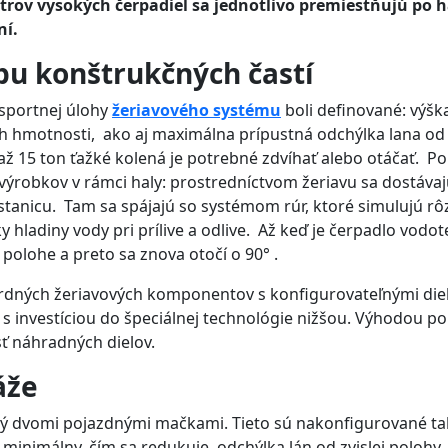
rov vysokých čerpadiel sa jednotlivo premiestňujú po h
ní.
u konštrukčných častí
sportnej úlohy
žeriavového systému
boli definované: výšk
h hmotnosti, ako aj maximálna prípustná odchýlka lana od z
až 15 ton ťažké kolená je potrebné zdvíhať alebo otáčať. Po
ýrobkov v rámci haly: prostredníctvom žeriavu sa dostáva
tanicu. Tam sa spájajú so systémom rúr, ktoré simulujú rô
 hladiny vody pri prílive a odlive. Až keď je čerpadlo vodo
j polohe a preto sa znova otočí o 90° .
rdných žeriavových komponentov s konfigurovateľnými die
í s investíciou do špeciálnej technológie nižšou. Výhodou po
ť náhradných dielov.
áže
ný dvomi pojazdnými mačkami. Tieto sú nakonfigurované ta
 minimálny, čím sa redukuje odchýlka lán od zvislej polohy.