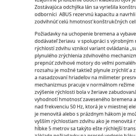
Zostávajúca odchýlka lán sa vyriešila konšt
odborníci ABUS rezervnú kapacitu a navrhl
zodvihnúť celú hmotnosť konštrukčných cel
Požiadavky na uchopenie bremena a vybaveni
dodávateľ žeriavu v spolupráci s výrobným 
rýchlostí zdvihu vznikol variant ovládania
plynulého zrýchlenia zdvihového mechaniz
prepnúť zdvihové motory do veľmi pomalého
rozsahu je možné taktiež plynule zrýchliť a
a nasadzovaní hriadeľov na milimeter presn
mechanizmus pracuje v normálnom režime s 
zvýšenie rýchlosti bola v žeriave zabudova
vyhodnotí hmotnosť zaveseného bremena a 
nad frekvenciu 50 Hz, ktorá je v miestnej el
je menovitá alebo s prázdnym hákom je mož
vyšším rýchlostiam zdvihu ako je menovitá 
hĺbke 5 metrov sa takýto ešte rýchlejší tr
základe požiadavky na presné vedenie háku 