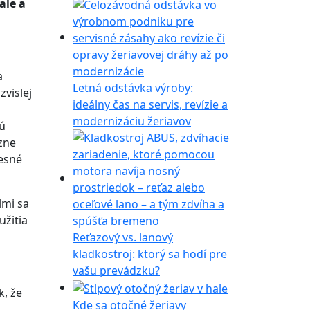
ale a
a
Letná odstávka výroby:
vislej
ideálny čas na servis, revízie a
modernizáciu žeriavov
jú
zne
tesné
lmi sa
užitia
Reťazový vs. lanový
kladkostroj: ktorý sa hodí pre
vašu prevádzku?
k, že
Kde sa otočné žeriavy