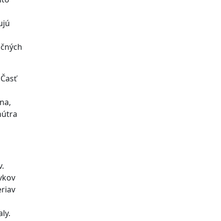
ujú
kčných
 Časť
na,
nútra
v.
vkov
riav
ly.