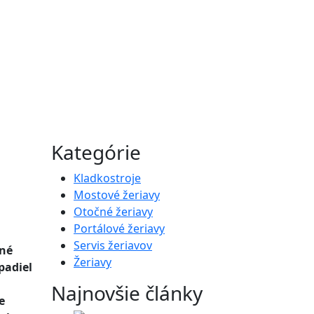
Kategórie
Kladkostroje
Mostové žeriavy
Otočné žeriavy
Portálové žeriavy
Servis žeriavov
sné
Žeriavy
padiel
Najnovšie články
e