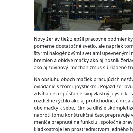
Nový žeriav tiež zlepšil pracovné podmienky 
pomerne dostatočné svetlo, ale napriek tomu 
štyrmi halogénovými svetlami upevnenými na
bremien a obidve mačky ako aj nosník žeria
ako aj zdvihový mechanizmus sú riadené fr
Na obsluhu oboch mačiek pracujúcich nezávi
ovládanie s tromi joystickmi. Pojazd žeriav
zdvíhanie a spúšťanie svoj vlastný joystick
rozdielne rýchlo ako aj protichodne, čím s
obe mačky k sebe, čím sa dlhšie skompletizo
naproti tomu konštrukčná časť prepravuje v 
meniča prepnuté na funkciu „spoločná prevá
kladkostroje len prostredníctvom jedného h