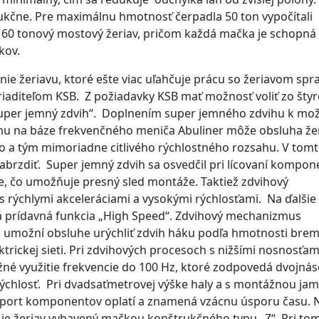
rukčne. Pre maximálnu hmotnosť čerpadla 50 ton vypočítali
i 60 tonový mostový žeriav, pričom každá mačka je schopná
kov.
e žeriavu, ktoré ešte viac uľahčuje prácu so žeriavom spr
riaditeľom KSB. Z požiadavky KSB mať možnosť voliť zo šty
 „super jemný zdvih“. Doplnením super jemného zdvihu k mo
mu na báze frekvenčného meniča Abuliner môže obsluha že
 a tým mimoriadne citlivého rýchlostného rozsahu. V tom
 zabrzdiť. Super jemný zdvih sa osvedčil pri lícovaní kompo
e, čo umožňuje presný sled montáže. Taktiež zdvihový
rýchlymi akceleráciami a vysokými rýchlosťami. Na ďalšie
ná prídavná funkcia „High Speed“. Zdvihový mechanizmus
umožní obsluhe urýchliť zdvih háku podľa hmotnosti bre
ektrickej sieti. Pri zdvihových procesoch s nižšími nosnosťam
né využitie frekvencie do 100 Hz, ktoré zodpovedá dvojná
rýchlosť. Pri dvadsaťmetrovej výške haly a s montážnou ja
ansport komponentov oplatí a znamená vzácnu úsporu času. 
je žeriav vybavený mačkou konštrukčného typu „Z“. Pri to