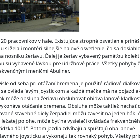
20 pracovníkov v hale. Existujúce stropné osvetlenie prináš
si želali montéri silnejšie halové osvetlenie, čo sa dosiahl
 nosníku žeriavu. Ďalej je žeriav vybavený pamäťou kolekt
vu sú vybavené lávkou pre údržbové práce. Všetky pohyby ž
ekvenčnými meničmi Abuliner.
sle od seba pri otáčaní bremena je použité rádiové diaľko
u sa ovláda ľavým joystickom a každá mačka má na pojazd a
. Tak môže obsluha žeriavu obsluhovať obidva lanové kladkos
a vykonáva otáčanie bremena. Obsluha môže taktiež nechať d
vané stavebné diely čerpadiel môžu zavesiť na jeden hák. 
ležatej polohe, môže byť na vysielači ovládača frekvenčné
dzka 1011“. Potom jazdia zdvíhajú a spúšťajú oba lanové
lavného joysticku a vykonajú tak rovnaký pohyb. Všetky pr