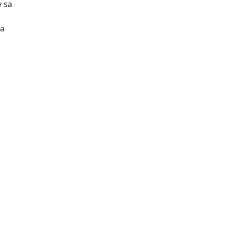
 sa
na