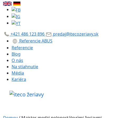
+421 486 123 896
predaj@itecozeriavy.sk
Referencie ABUS
Referencie
Blog
O nás
Na stiahnutie
Média
Kariéra
Domov
/
Majster medzi poloportálovými žeriavmi –