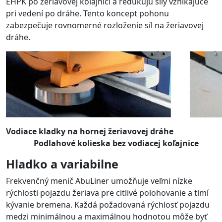
EHPK po žeriavovej koľajnici a redukujú sily vznikajúce
pri vedení po dráhe. Tento koncept pohonu
zabezpečuje rovnomerné rozloženie síl na žeriavovej
dráhe.
Vodiace kladky na hornej žeriavovej dráhe
Podlahové kolieska bez vodiacej koľajnice
Hladko a variabilne
Frekvenčný menič AbuLiner umožňuje veľmi nízke
rýchlosti pojazdu žeriava pre citlivé polohovanie a tlmí
kývanie bremena. Každá požadovaná rýchlosť pojazdu
medzi minimálnou a maximálnou hodnotou môže byť