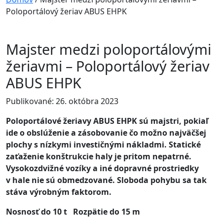
Poloportálový žeriav ABUS EHPK
Majster medzi poloportálovými
žeriavmi – Poloportálový žeriav
ABUS EHPK
Publikované: 26. októbra 2023
Poloportálové žeriavy ABUS EHPK sú majstri, pokiaľ
ide o obslúženie a zásobovanie čo možno najväčšej
plochy s nízkymi investičnými nákladmi. Statické
zaťaženie konštrukcie haly je pritom nepatrné.
Vysokozdvižné vozíky a iné dopravné prostriedky
v hale nie sú obmedzované. Sloboda pohybu sa tak
stáva výrobným faktorom.
Nosnosť do 10 t
Rozpätie do 15 m