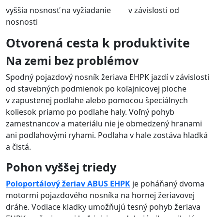
vyššia nosnosť na vyžiadanie v závislosti od
nosnosti
Otvorená cesta k produktivite
Na zemi bez problémov
Spodný pojazdový nosník žeriava EHPK jazdí v závislosti
od stavebných podmienok po koľajnicovej ploche
v zapustenej podlahe alebo pomocou špeciálnych
koliesok priamo po podlahe haly. Voľný pohyb
zamestnancov a materiálu nie je obmedzený hranami
ani podlahovými ryhami. Podlaha v hale zostáva hladká
a čistá.
Pohon vyššej triedy
Poloportálový žeriav ABUS EHPK
je poháňaný dvoma
motormi pojazdového nosníka na hornej žeriavovej
dráhe. Vodiace kladky umožňujú tesný pohyb žeriava