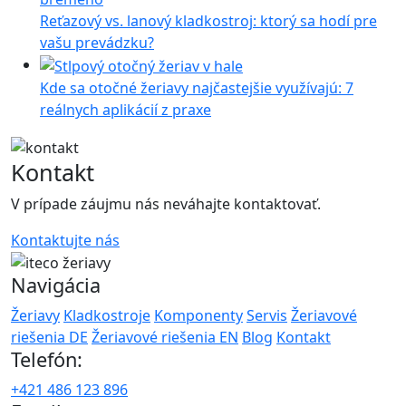
Reťazový vs. lanový kladkostroj: ktorý sa hodí pre
vašu prevádzku?
Kde sa otočné žeriavy najčastejšie využívajú: 7
reálnych aplikácií z praxe
Kontakt
V prípade záujmu nás neváhajte kontaktovať.
Kontaktujte nás
Navigácia
Žeriavy
Kladkostroje
Komponenty
Servis
Žeriavové
riešenia DE
Žeriavové riešenia EN
Blog
Kontakt
Telefón:
+421 486 123 896