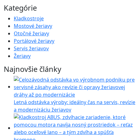
Kategórie
Kladkostroje
Mostové žeriavy
Otočné žeriavy
Portálové žeriavy
Servis žeriavov
Žeriavy
Najnovšie články
Letná odstávka výroby: ideálny čas na servis, revízie
a modernizáciu žeriavov