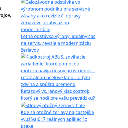
ú
ojov,
Letná odstávka výroby: ideálny čas
na servis, revízie a modernizáciu
žeriavov
Reťazový vs. lanový kladkostroj:
ktorý sa hodí pre vašu prevádzku?
Kde sa otočné žeriavy najčastejšie
využívajú: 7 reálnych aplikácií z
praxe