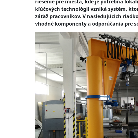
riešenie pre miesta, kde je potrebná loká
kľúčových technológií vzniká systém, ktor
záťaž pracovníkov. V nasledujúcich riadko
vhodné komponenty a odporúčania pre se