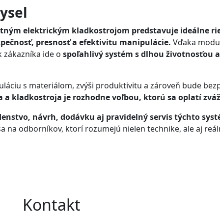
ysel
litným elektrickým kladkostrojom predstavuje ideálne ri
zpečnosť, presnosť a efektivitu manipulácie.
Vďaka modul
k zákazníka ide o
spoľahlivý systém s dlhou životnosťou a
uláciu s materiálom, zvýši produktivitu a zároveň bude be
a kladkostroja je rozhodne voľbou, ktorú sa oplatí zváž
nstvo, návrh, dodávku aj pravidelný servis týchto sys
a na odborníkov, ktorí rozumejú nielen technike, ale aj reá
Kontakt