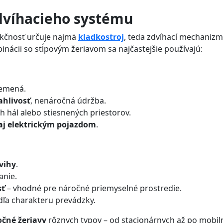
zdvíhacieho systému
unkčnosť určuje najmä
kladkostroj
, teda zdvíhací mechanizm
nácii so stĺpovým žeriavom sa najčastejšie používajú:
remená.
ahlivosť
, nenáročná údržba.
 hál alebo stiesnených priestorov.
aj elektrickým pojazdom
.
dvihy
.
anie.
sť
– vhodné pre náročné priemyselné prostredie.
odľa charakteru prevádzky.
očné žeriavy
rôznych typov – od stacionárnych až po mobil