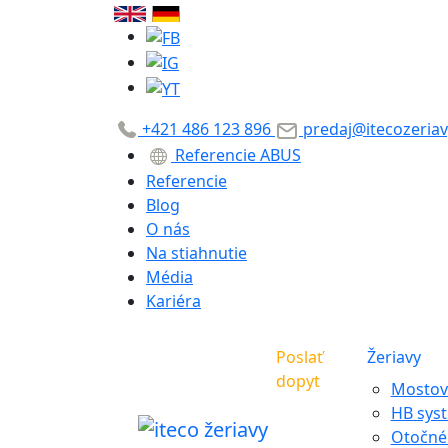
+421 486 123 896
predaj@itecozeriav
Referencie ABUS
Referencie
Blog
O nás
Na stiahnutie
Média
Kariéra
Poslať
Žeriavy
dopyt
Mostové
HB sys
Otočné 