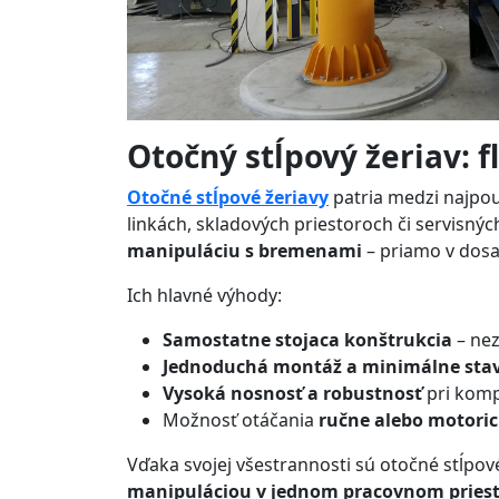
Otočný stĺpový žeriav: f
Otočné stĺpové žeriavy
patria medzi najpou
linkách, skladových priestoroch či servisný
manipuláciu s bremenami
– priamo v dos
Ich hlavné výhody:
Samostatne stojaca konštrukcia
– nez
Jednoduchá montáž a minimálne sta
Vysoká nosnosť a robustnosť
pri kom
Možnosť otáčania
ručne alebo motori
Vďaka svojej všestrannosti sú otočné stĺpov
manipuláciou v jednom pracovnom priest