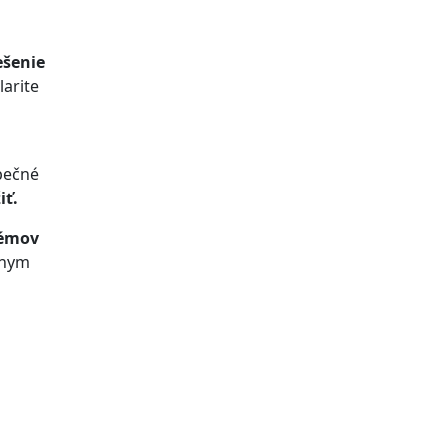
ešenie
arite
zpečné
iť.
témov
lnym