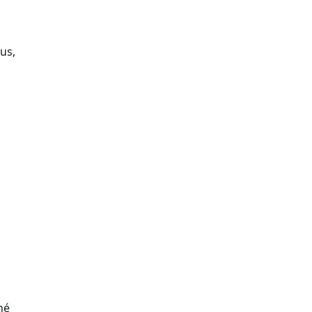
us,
né