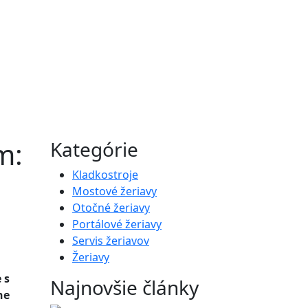
m:
Kategórie
Kladkostroje
Mostové žeriavy
Otočné žeriavy
Portálové žeriavy
Servis žeriavov
Žeriavy
 s
Najnovšie články
ne