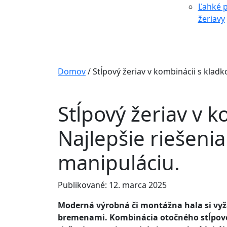
Ľahké p
žeriavy
Domov
/
Stĺpový žeriav v kombinácii s kladk
Stĺpový žeriav v k
Najlepšie riešenia
manipuláciu.
Publikované: 12. marca 2025
Moderná výrobná či montážna hala si vyža
bremenami. Kombinácia otočného stĺpovéh