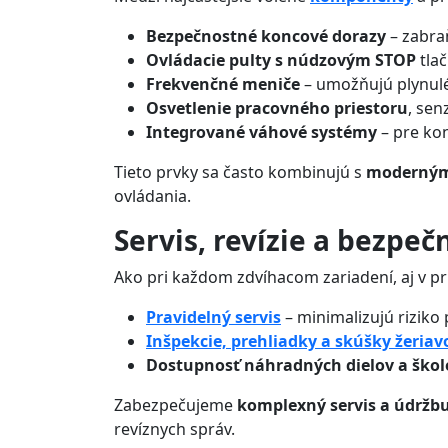
Bezpečnostné koncové dorazy
– zabra
Ovládacie pulty s núdzovým STOP
tlač
Frekvenčné meniče
– umožňujú plynulé
Osvetlenie pracovného priestoru
, senz
Integrované váhové systémy
– pre kon
Tieto prvky sa často kombinujú s
moderným
ovládania.
Servis, revízie a bezpeč
Ako pri každom zdvíhacom zariadení, aj v pr
Pravidelný servis
– minimalizujú riziko 
Inšpekcie, prehliadky a skúšky žeriav
Dostupnosť náhradných dielov a škol
Zabezpečujeme
komplexný servis a údržb
revíznych správ.