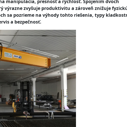
lna manipulácia, presnosť a rýchlosť. Spojením dvoch
ý výrazne zvyšuje produktivitu a zároveň znižuje fyzick
ch sa pozrieme na výhody tohto riešenia, typy kladkostr
rvis a bezpečnosť.