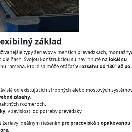
lexibilný základ
žívanejšie typy žeriavov v menších prevádzkach, montážny
ch dielňach. Svojou konštrukciou sú navrhnuté na
lokálnu
ahu ramena, ktoré sa môže otáčať
v rozsahu od 180° až po 
ávislá od existujúcich stropných alebo mostových systémov
vebné zásahy
.
paktných rozmeroch.
cky
, v závislosti od potreby prevádzky.
é žeriavy ideálnym riešením
pre pracoviská s opakovanou
ore.