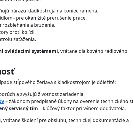
ňujú nárazu kladkostroja na koniec ramena.
idlom– pre okamžité prerušenie práce.
 rozbiehanie a brzdenie.
ory proti kolízii.
trolu zaťaženia.
i ovládacími systémami
, vrátane diaľkového rádiového
nosť
ípade stĺpového žeriava s kladkostrojom je dôležité:
porúch a zvyšujú životnosť zariadenia.
ov
– zákonom predpísané úkony na overenie technického s
ený servisný tím
– kľúčový faktor pri výbere dodávateľa.
u
, vrátane školení pre obsluhu, technickej dokumentácie a