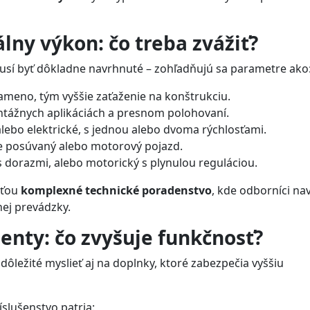
ny výkon: čo treba zvážiť?
musí byť dôkladne navrhnuté – zohľadňujú sa parametre ako
rameno, tým vyššie zaťaženie na konštrukciu.
tážnych aplikáciách a presnom polohovaní.
lebo elektrické, s jednou alebo dvoma rýchlosťami.
e posúvaný alebo motorový pojazd.
 dorazmi, alebo motorický s plynulou reguláciou.
sťou
komplexné technické poradenstvo
, kde odborníci na
nej prevádzky.
enty: čo zvyšuje funkčnosť?
ôležité myslieť aj na doplnky, ktoré zabezpečia vyššiu
íslušenstvo patria: