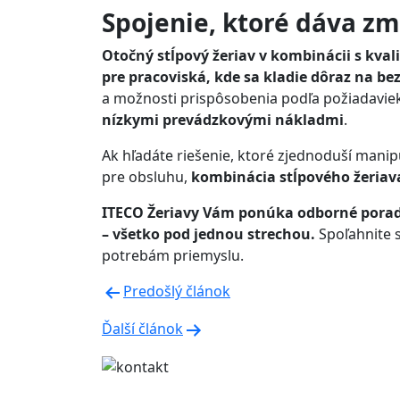
Spojenie, ktoré dáva zm
Otočný stĺpový žeriav v kombinácii s kva
pre pracoviská, kde sa kladie dôraz na be
a možnosti prispôsobenia podľa požiadavie
nízkymi prevádzkovými nákladmi
.
Ak hľadáte riešenie, ktoré zjednoduší manip
pre obsluhu,
kombinácia stĺpového žeriava 
ITECO Žeriavy Vám ponúka odborné porade
– všetko pod jednou strechou.
Spoľahnite s
potrebám priemyslu.
Navigácia
Predošlý článok
v
Ďalší článok
článku