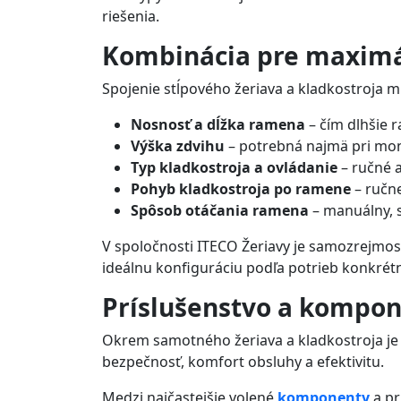
riešenia.
Kombinácia pre maximál
Spojenie stĺpového žeriava a kladkostroja 
Nosnosť a dĺžka ramena
– čím dlhšie 
Výška zdvihu
– potrebná najmä pri mon
Typ kladkostroja a ovládanie
– ručné a
Pohyb kladkostroja po ramene
– ručn
Spôsob otáčania ramena
– manuálny, s
V spoločnosti ITECO Žeriavy je samozrejmo
ideálnu konfiguráciu podľa potrieb konkrét
Príslušenstvo a kompon
Okrem samotného žeriava a kladkostroja je d
bezpečnosť, komfort obsluhy a efektivitu.
Medzi najčastejšie volené
komponenty
a pr