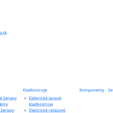
y.sk
Kladkostroje
Komponenty
Se
 žeriavy
Elektrické lanové
témy
kladkostroje
žeriavy
Elektrické reťazové