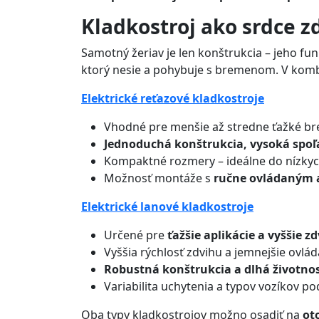
Kladkostroj ako srdce 
Samotný žeriav je len konštrukcia – jeho f
ktorý nesie a pohybuje s bremenom. V kombi
Elektrické reťazové kladkostroje
Vhodné pre menšie až stredne ťažké b
Jednoduchá konštrukcia, vysoká spoľ
Kompaktné rozmery – ideálne do nízkych
Možnosť montáže s
ručne ovládaným 
Elektrické lanové kladkostroje
Určené pre
ťažšie aplikácie a vyššie z
Vyššia rýchlosť zdvihu a jemnejšie ovlád
Robustná konštrukcia a dlhá životno
Variabilita uchytenia a typov vozíkov p
Oba typy kladkostrojov možno osadiť na
ot