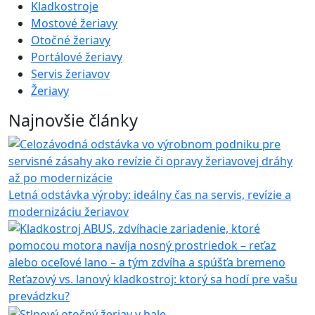
Kladkostroje
Mostové žeriavy
Otočné žeriavy
Portálové žeriavy
Servis žeriavov
Žeriavy
Najnovšie články
Letná odstávka výroby: ideálny čas na servis, revízie a
modernizáciu žeriavov
Reťazový vs. lanový kladkostroj: ktorý sa hodí pre vašu
prevádzku?