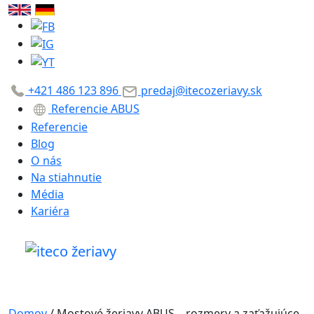
+421 486 123 896
predaj@itecozeriavy.sk
Referencie ABUS
Referencie
Blog
O nás
Na stiahnutie
Média
Kariéra
Domov
/
Mostové žeriavy ABUS – rozmery a zaťažujúce