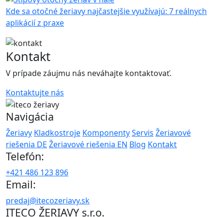
Kde sa otočné žeriavy najčastejšie využívajú: 7 reálnych
aplikácií z praxe
Kontakt
V prípade záujmu nás neváhajte kontaktovať.
Kontaktujte nás
Navigácia
Žeriavy
Kladkostroje
Komponenty
Servis
Žeriavové
riešenia DE
Žeriavové riešenia EN
Blog
Kontakt
Telefón:
+421 486 123 896
Email:
predaj@itecozeriavy.sk
ITECO ŽERIAVY s.r.o.