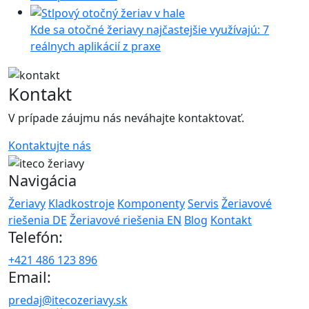
Kde sa otočné žeriavy najčastejšie využívajú: 7
reálnych aplikácií z praxe
Kontakt
V prípade záujmu nás neváhajte kontaktovať.
Kontaktujte nás
Navigácia
Žeriavy
Kladkostroje
Komponenty
Servis
Žeriavové
riešenia DE
Žeriavové riešenia EN
Blog
Kontakt
Telefón:
+421 486 123 896
Email:
predaj@itecozeriavy.sk