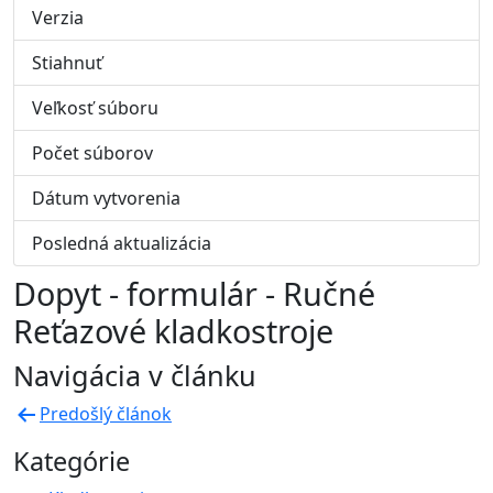
Verzia
Stiahnuť
1
Veľkosť súboru
173.12 KB
Počet súborov
1
Dátum vytvorenia
10. októbra 2025
Posledná aktualizácia
10. októbra 2025
Dopyt - formulár - Ručné
Reťazové kladkostroje
Navigácia v článku
Predošlý článok
Kategórie