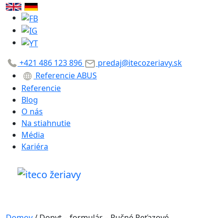
+421 486 123 896
predaj@itecozeriavy.sk
Referencie ABUS
Referencie
Blog
O nás
Na stiahnutie
Média
Kariéra
Domov
/
Dopyt – formulár – Ručné Reťazové