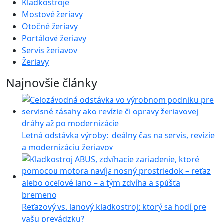
Kladkostroje
Mostové žeriavy
Otočné žeriavy
Portálové žeriavy
Servis žeriavov
Žeriavy
Najnovšie články
Letná odstávka výroby: ideálny čas na servis, revízie
a modernizáciu žeriavov
Reťazový vs. lanový kladkostroj: ktorý sa hodí pre
vašu prevádzku?