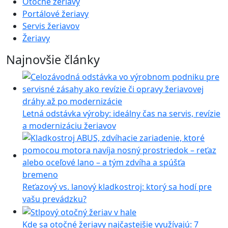
Otočné žeriavy
Portálové žeriavy
Servis žeriavov
Žeriavy
Najnovšie články
Letná odstávka výroby: ideálny čas na servis, revízie
a modernizáciu žeriavov
Reťazový vs. lanový kladkostroj: ktorý sa hodí pre
vašu prevádzku?
Kde sa otočné žeriavy najčastejšie využívajú: 7