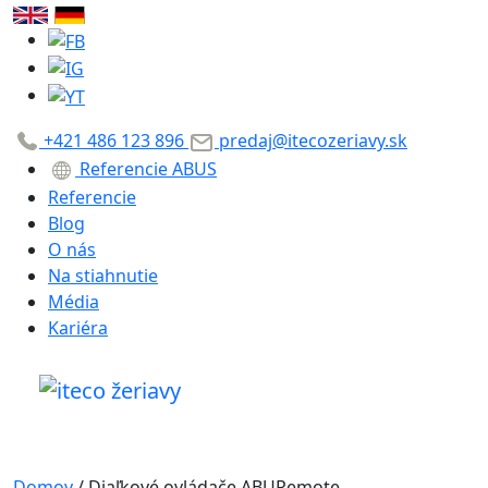
+421 486 123 896
predaj@itecozeriavy.sk
Referencie ABUS
Referencie
Blog
O nás
Na stiahnutie
Média
Kariéra
Domov
/
Diaľkové ovládače ABURemote