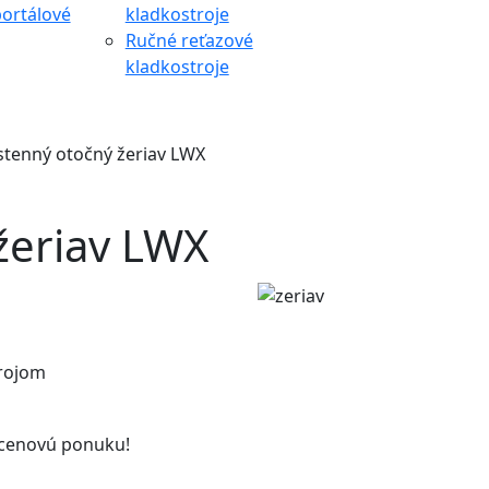
ortálové
kladkostroje
Ručné reťazové
kladkostroje
tenný otočný žeriav LWX
žeriav LWX
trojom
 cenovú ponuku!