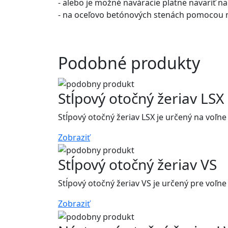
- alebo je možné naváracie platne navariť na 
- na oceľovo betónových stenách pomocou n
Podobné produkty
Stĺpový otočný žeriav LSX
Stĺpový otočný žeriav LSX je určený na voľn
Zobraziť
Stĺpový otočný žeriav VS
Stĺpový otočný žeriav VS je určený pre voľn
Zobraziť