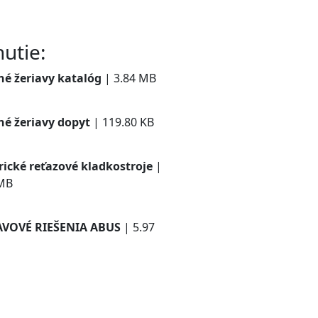
utie:
né žeriavy katalóg
| 3.84 MB
iahnuť
né žeriavy dopyt
| 119.80 KB
iahnuť
rické reťazové kladkostroje
|
 MB
iahnuť
AVOVÉ RIEŠENIA ABUS
| 5.97
iahnuť