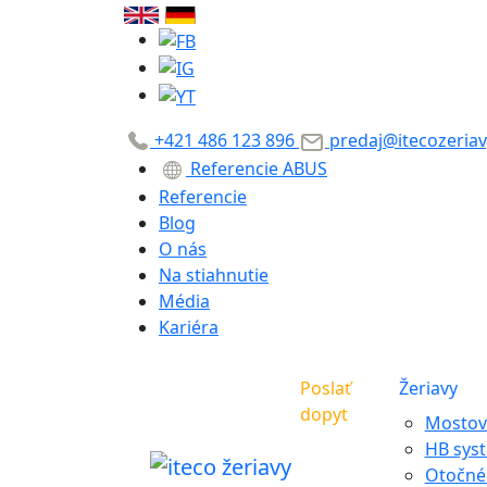
+421 486 123 896
predaj@itecozeriav
Referencie ABUS
Referencie
Blog
O nás
Na stiahnutie
Média
Kariéra
Poslať
Žeriavy
dopyt
Mostové
HB sys
Otočné 