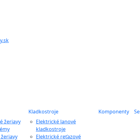
y.sk
Kladkostroje
Komponenty
Se
 žeriavy
Elektrické lanové
témy
kladkostroje
žeriavy
Elektrické reťazové