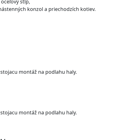
oceľový stĺp,
ástenných konzol a priechodzích kotiev.
e stojacu montáž na podlahu haly.
e stojacu montáž na podlahu haly.