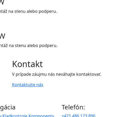
LW
ntáž na stenu alebo podperu.
VW
ntáž na stenu alebo podperu.
Kontakt
V prípade záujmu nás neváhajte kontaktovať.
Kontaktujte nás
gácia
Telefón:
y
Kladkostroje
Komponenty
+421 486 123 896