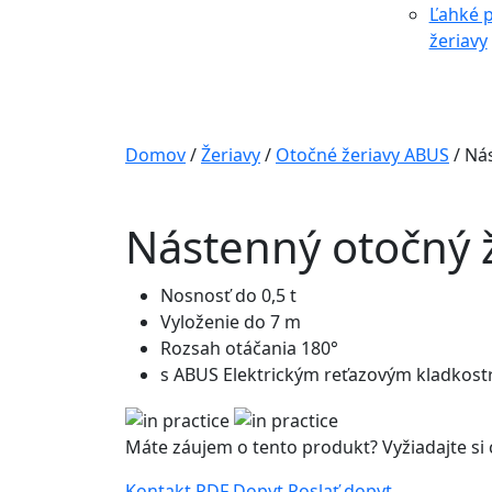
Ľahké p
žeriavy
Domov
/
Žeriavy
/
Otočné žeriavy ABUS
/
Nás
Nástenný otočný 
Nosnosť do 0,5 t
Vyloženie do 7 m
Rozsah otáčania 180°
s ABUS Elektrickým reťazovým kladkos
Máte záujem o tento produkt? Vyžiadajte si
Kontakt
PDF Dopyt
Poslať dopyt