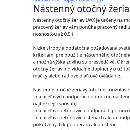
Nástenný otočný žeri
Nástenný otočný žeriav LWX je určený na m
pracovný žeriav vám ponúka pracovný rádius
nosnosťou až 0,5 t.
Nízke stropy a dodatočná požadovaná svetl
kritériami pre použitie nástenného otočnéh
a možná výška zdvihu sú presvedčivé. Okre
otočný žeriav individuálne doplnený o užitoč
mačky alebo rádiové diaľkové ovládanie.
Nástenné otočné žeriavy (otočné konzolové 
- na oceľových podperách pomocou nástenn
najbežnejší spôsob,
- na oceľovobetónových podperách pomocou
- na oceľovobetónových stenách alebo podp
prikotvených k podperám alebo stene,