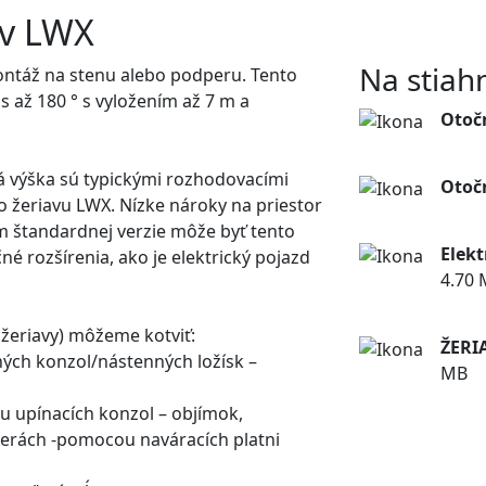
av LWX
Na stiahn
ontáž na stenu alebo podperu. Tento
 až 180 ° s vyložením až 7 m a
Otoč
St
á výška sú typickými rozhodovacími
Otoč
o žeriavu LWX. Nízke nároky na priestor
St
m štandardnej verzie môže byť tento
Elekt
né rozšírenia, ako je elektrický pojazd
4.70
St
žeriavy) môžeme kotviť:
ŽERI
ých konzol/nástenných ložísk –
MB
St
 upínacích konzol – objímok,
erách -pomocou naváracích platni