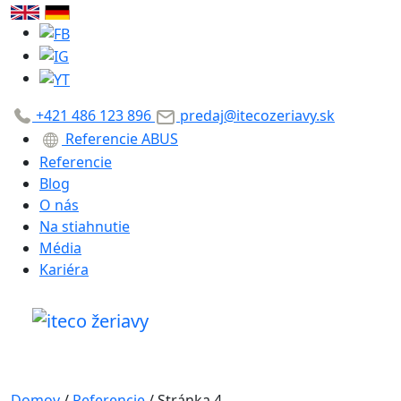
+421 486 123 896
predaj@itecozeriavy.sk
Referencie ABUS
Referencie
Blog
O nás
Na stiahnutie
Média
Kariéra
Domov
/
Referencie
/
Stránka 4