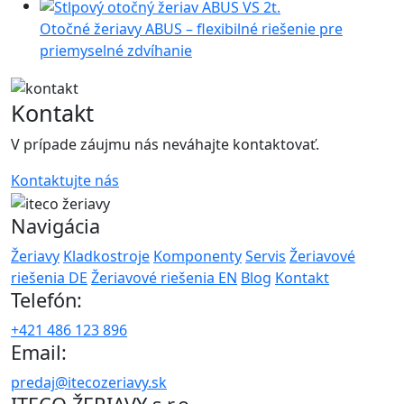
Otočné žeriavy ABUS – flexibilné riešenie pre
priemyselné zdvíhanie
Kontakt
V prípade záujmu nás neváhajte kontaktovať.
Kontaktujte nás
Navigácia
Žeriavy
Kladkostroje
Komponenty
Servis
Žeriavové
riešenia DE
Žeriavové riešenia EN
Blog
Kontakt
Telefón:
+421 486 123 896
Email:
predaj@itecozeriavy.sk