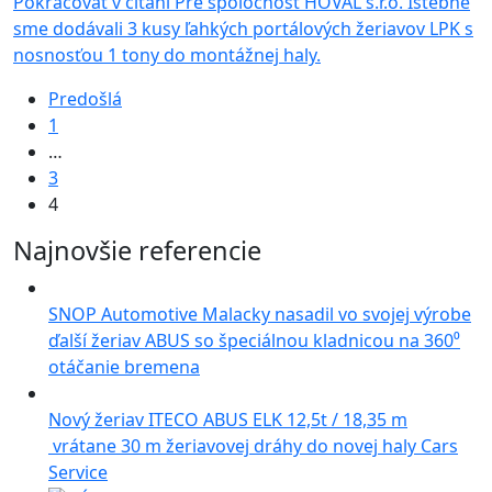
Pokračovať v čítaní
Pre spoločnosť HOVAL s.r.o. Istebné
sme dodávali 3 kusy ľahkých portálových žeriavov LPK s
nosnosťou 1 tony do montážnej haly.
Predošlá
1
…
3
4
Najnovšie referencie
SNOP Automotive Malacky nasadil vo svojej výrobe
ďalší žeriav ABUS so špeciálnou kladnicou na 360⁰
otáčanie bremena
Nový žeriav ITECO ABUS ELK 12,5t / 18,35 m
vrátane 30 m žeriavovej dráhy do novej haly Cars
Service