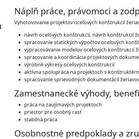
Náplň práce, právomoci a zod
Vyhotovovanie projektov oceľových konštrukcií žeria
u
návrh oceľových konštrukcií, návrh konštrukcií že
spracovanie statických výpočtov oceľových konšt
vypracovávanie modelov oceľových konštrukcií ž
spracovanie a koordinácia projektových dokumen
výrobné výkresy oceľových konštrukcií
aktívna spolupráca na projektoch s konštruktér
spracovanie sprievodných dokumentácií žeriavo
Zamestnanecké výhody, benefi
práca na zaujímavých projektoch
priestor pre osobný rast
stabilná práca
Osobnostné predpoklady a zru