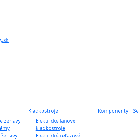
y.sk
Kladkostroje
Komponenty
Se
 žeriavy
Elektrické lanové
témy
kladkostroje
žeriavy
Elektrické reťazové