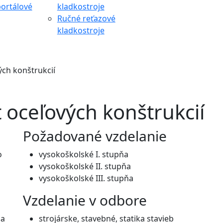
ortálové
kladkostroje
Ručné reťazové
kladkostroje
ých konštrukcií
t oceľových konštrukcií
Požadované vzdelanie
o
vysokoškolské I. stupňa
vysokoškolské II. stupňa
vysokoškolské III. stupňa
Vzdelanie v odbore
na
strojárske, stavebné, statika stavieb