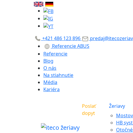
+421 486 123 896
predaj@itecozeriav
Referencie ABUS
Referencie
Blog
O nás
Na stiahnutie
Média
Kariéra
Poslať
Žeriavy
dopyt
Mostové
HB sys
Otočné 