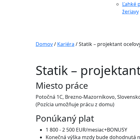
Ľahké p
žeriavy
Domov
/
Kariéra
/
Statik – projektant oceľov
Statik – projektan
Miesto práce
Potočná 1C, Brezno-Mazorníkovo, Slovensk
(Pozícia umožňuje prácu z domu)
Ponúkaný plat
1 800 - 2 500 EUR/mesiac+BONUSY
Konečná výška mzdy bude dohodnutá 