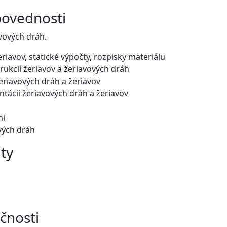
povednosti
vových dráh.
riavov, statické výpočty, rozpisky materiálu
rukcií žeriavov a žeriavových dráh
eriavových dráh a žeriavov
tácií žeriavových dráh a žeriavov
mi
vých dráh
ty
čnosti